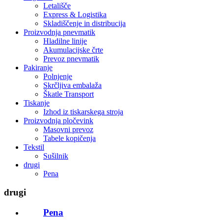
Letališče
Express & Logistika
Skladiščenje in distribucija
Proizvodnja pnevmatik
Hladilne linije
Akumulacijske črte
Prevoz pnevmatik
Pakiranje
Polnjenje
Skrčljiva embalaža
Škatle Transport
Tiskanje
Izhod iz tiskarskega stroja
Proizvodnja pločevink
Masovni prevoz
Tabele kopičenja
Tekstil
Sušilnik
drugi
Pena
drugi
Pena