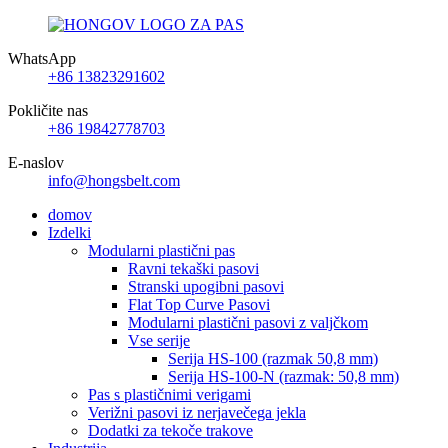
WhatsApp
+86 13823291602
Pokličite nas
+86 19842778703
E-naslov
info@hongsbelt.com
domov
Izdelki
Modularni plastični pas
Ravni tekaški pasovi
Stranski upogibni pasovi
Flat Top Curve Pasovi
Modularni plastični pasovi z valjčkom
Vse serije
Serija HS-100 (razmak 50,8 mm)
Serija HS-100-N (razmak: 50,8 mm)
Pas s plastičnimi verigami
Verižni pasovi iz nerjavečega jekla
Dodatki za tekoče trakove