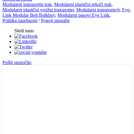
Modularni transportni trak
,
Modularni plastični tekoči trak
,
Modularni plastični verižni transporter
,
Modularni transporterji
,
Eye-
Link Modular Belt Bulkbuy
,
Modularni pasovi Eye Link
,
Politika zasebnosti
/
Pogoji uporabe
Sledi nam:
Pošlji sporočilo