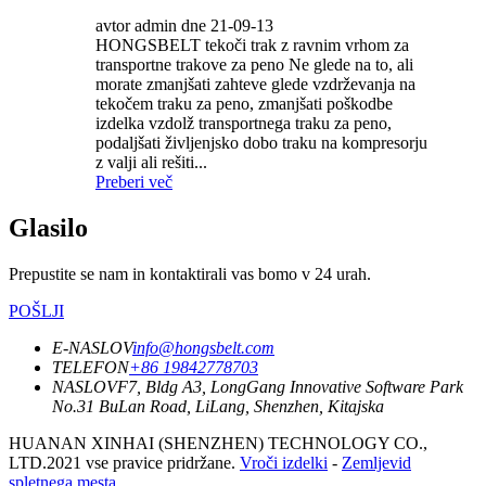
avtor admin dne 21-09-13
HONGSBELT tekoči trak z ravnim vrhom za
transportne trakove za peno Ne glede na to, ali
morate zmanjšati zahteve glede vzdrževanja na
tekočem traku za peno, zmanjšati poškodbe
izdelka vzdolž transportnega traku za peno,
podaljšati življenjsko dobo traku na kompresorju
z valji ali rešiti...
Preberi več
Glasilo
Prepustite se nam in kontaktirali vas bomo v 24 urah.
POŠLJI
E-NASLOV
info@hongsbelt.com
TELEFON
+86 19842778703
NASLOV
F7, Bldg A3, LongGang Innovative Software Park
No.31 BuLan Road, LiLang, Shenzhen, Kitajska
HUANAN XINHAI (SHENZHEN) TECHNOLOGY CO.,
LTD.2021 vse pravice pridržane.
Vroči izdelki
-
Zemljevid
spletnega mesta