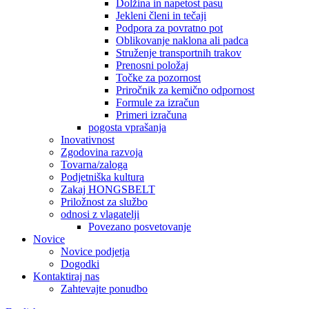
Dolžina in napetost pasu
Jekleni členi in tečaji
Podpora za povratno pot
Oblikovanje naklona ali padca
Struženje transportnih trakov
Prenosni položaj
Točke za pozornost
Priročnik za kemično odpornost
Formule za izračun
Primeri izračuna
pogosta vprašanja
Inovativnost
Zgodovina razvoja
Tovarna/zaloga
Podjetniška kultura
Zakaj HONGSBELT
Priložnost za službo
odnosi z vlagatelji
Povezano posvetovanje
Novice
Novice podjetja
Dogodki
Kontaktiraj nas
Zahtevajte ponudbo