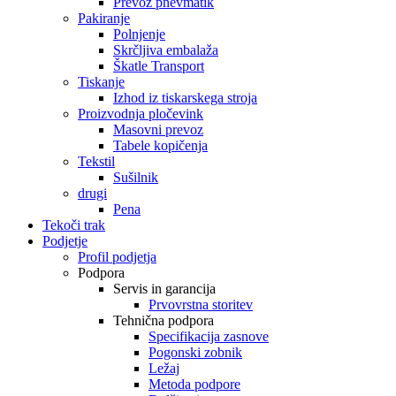
Prevoz pnevmatik
Pakiranje
Polnjenje
Skrčljiva embalaža
Škatle Transport
Tiskanje
Izhod iz tiskarskega stroja
Proizvodnja pločevink
Masovni prevoz
Tabele kopičenja
Tekstil
Sušilnik
drugi
Pena
Tekoči trak
Podjetje
Profil podjetja
Podpora
Servis in garancija
Prvovrstna storitev
Tehnična podpora
Specifikacija zasnove
Pogonski zobnik
Ležaj
Metoda podpore