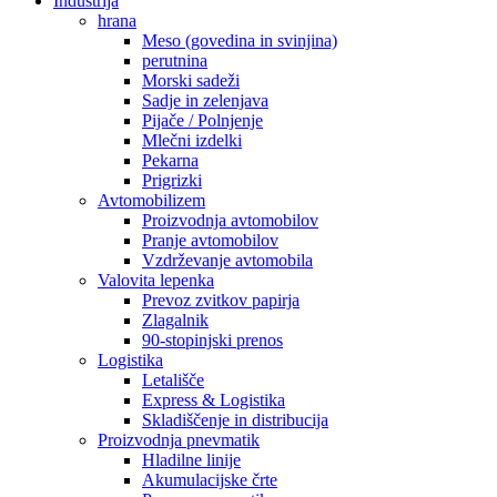
Industrija
hrana
Meso (govedina in svinjina)
perutnina
Morski sadeži
Sadje in zelenjava
Pijače / Polnjenje
Mlečni izdelki
Pekarna
Prigrizki
Avtomobilizem
Proizvodnja avtomobilov
Pranje avtomobilov
Vzdrževanje avtomobila
Valovita lepenka
Prevoz zvitkov papirja
Zlagalnik
90-stopinjski prenos
Logistika
Letališče
Express & Logistika
Skladiščenje in distribucija
Proizvodnja pnevmatik
Hladilne linije
Akumulacijske črte