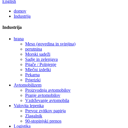
English
domov
Industrija
Industrija
hrana
Meso (govedina in svinjina)
perutnina
Morski sadeži
Sadje in zelenjava
Pijače / Polnjenje
Mlečni izdelki
Pekarna
Prigrizki
Avtomobilizem
Proizvodnja avtomobilov
Pranje avtomobilov
Vzdrževanje avtomobila
Valovita lepenka
Prevoz zvitkov papirja
Zlagalnik
90-stopinjski prenos
Logistika