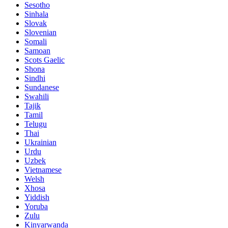
Sesotho
Sinhala
Slovak
Slovenian
Somali
Samoan
Scots Gaelic
Shona
Sindhi
Sundanese
Swahili
Tajik
Tamil
Telugu
Thai
Ukrainian
Urdu
Uzbek
Vietnamese
Welsh
Xhosa
Yiddish
Yoruba
Zulu
Kinyarwanda